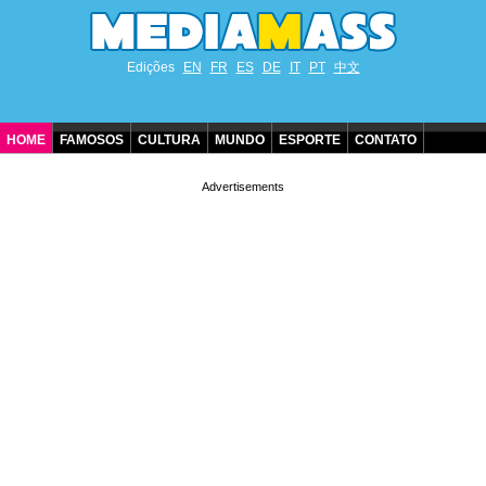
Edições
EN
FR
ES
DE
IT
PT
中文
HOME
FAMOSOS
CULTURA
MUNDO
ESPORTE
CONTATO