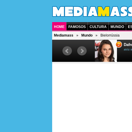
HOME
FAMOSOS
CULTURA
MUNDO
E
Mediamass
Mundo
Bielorrússia
1
2
Jet Li
Dafn
ator chinês
atriz 