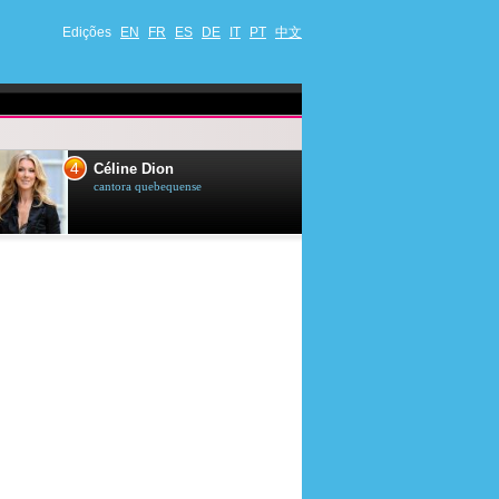
Edições
EN
FR
ES
DE
IT
PT
中文
4
5
Céline Dion
Ana Maria Br
cantora quebequense
apresentadora de t
jornalista brasileir