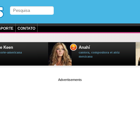
SPORTE
CONTATO
3
e Keen
Anahí
norte-americana
cantora, compositora et atriz
mexicana
page served in 0.002s (0,4)