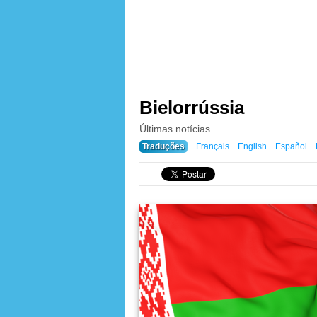
Bielorrússia
Últimas notícias.
Traduções
Français
English
Español