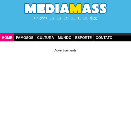
Edições
EN
FR
ES
DE
IT
PT
中文
HOME
FAMOSOS
CULTURA
MUNDO
ESPORTE
CONTATO