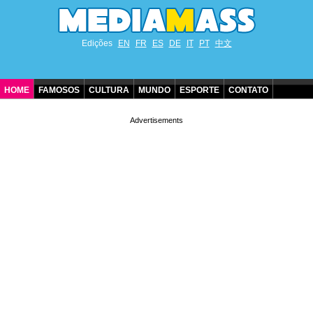
Edições
EN
FR
ES
DE
IT
PT
中文
HOME
FAMOSOS
CULTURA
MUNDO
ESPORTE
CONTATO