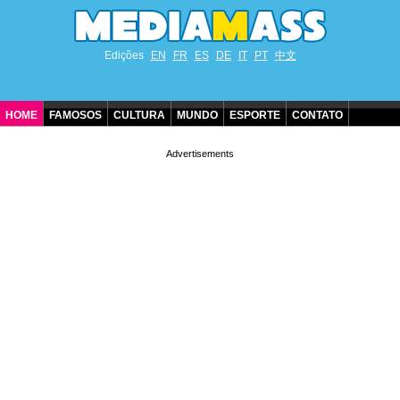
Edições
EN
FR
ES
DE
IT
PT
中文
HOME
FAMOSOS
CULTURA
MUNDO
ESPORTE
CONTATO