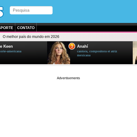
SPORTE
CONTATO
O melhor país do mundo em 2026
3
e Keen
Anahí
norte-americana
cantora, compositora et atriz
mexicana
page served in 0.001s (0,4)