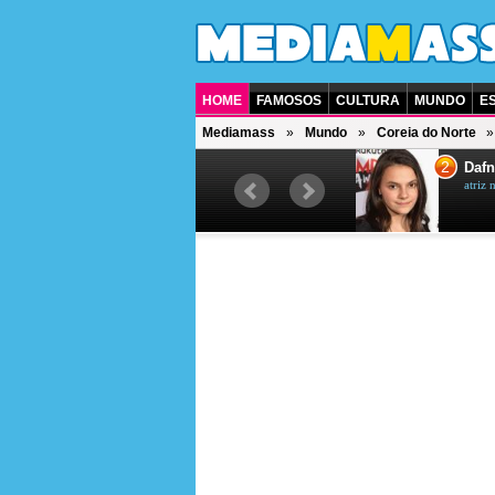
HOME
FAMOSOS
CULTURA
MUNDO
E
Mediamass
Mundo
Coreia do Norte
1
2
Jet Li
Dafn
ator chinês
atriz 