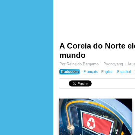
A Coreia do Norte e
mundo
Por Reinaldo Bergamo
Pyongyang
Atu
Traduções
Français
English
Español