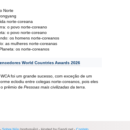
o Norte
Pyongyang
ida norte-coreana
rra: o povo norte-coreano
eta: o povo norte-coreano
ndo: os homens norte-coreanos
o: as mulheres norte-coreanas
laneta: os norte-coreanos
vencedores World Countries Awards 2026
o WCA foi um grande sucesso, com exceção de um
orme eclodiu entre colegas norte-coreanos, pois eles
 o prêmio de
Pessoas mais civilizadas da terra
.
-
Sobre Nós
(português) - Hosted by Gandi.net -
Contato