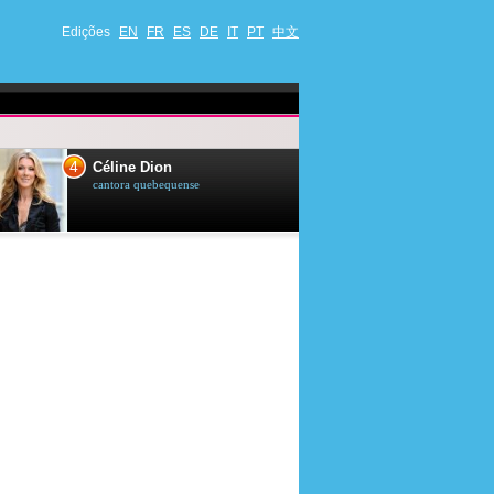
Edições
EN
FR
ES
DE
IT
PT
中文
4
5
Céline Dion
Ana Maria Br
cantora quebequense
apresentadora de t
jornalista brasileir