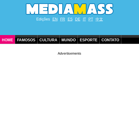
Edições
EN
FR
ES
DE
IT
PT
中文
HOME
FAMOSOS
CULTURA
MUNDO
ESPORTE
CONTATO