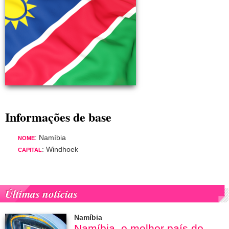
Informações de base
: Namíbia
NOME
: Windhoek
CAPITAL
Últimas notícias
Namíbia
Namíbia, o melhor país do