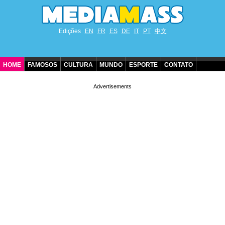
Edições
EN
FR
ES
DE
IT
PT
中文
HOME
FAMOSOS
CULTURA
MUNDO
ESPORTE
CONTATO