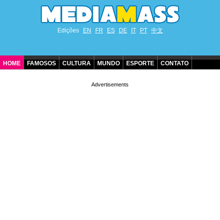
Edições
EN
FR
ES
DE
IT
PT
中文
HOME
FAMOSOS
CULTURA
MUNDO
ESPORTE
CONTATO