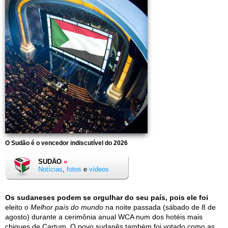
O Sudão é o vencedor indiscutível do 2026
SUDÃO
»
Notícias
,
fotos
e
vídeos
Os sudaneses podem se orgulhar do seu país, pois ele foi
eleito o
Melhor país do mundo
na noite passada (sábado de 8 de
agosto) durante a cerimônia anual WCA num dos hotéis mais
chiques de Cartum. O povo sudanês também foi votado como as