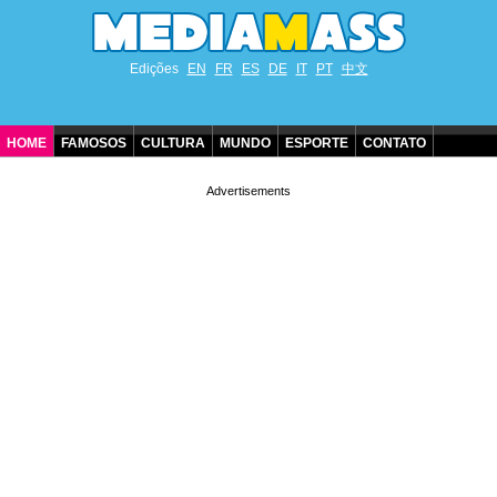
Edições
EN
FR
ES
DE
IT
PT
中文
HOME
FAMOSOS
CULTURA
MUNDO
ESPORTE
CONTATO