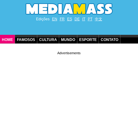
Edições
EN
FR
ES
DE
IT
PT
中文
HOME
FAMOSOS
CULTURA
MUNDO
ESPORTE
CONTATO