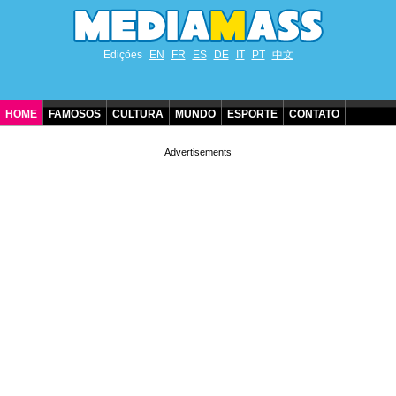
Edições
EN
FR
ES
DE
IT
PT
中文
HOME
FAMOSOS
CULTURA
MUNDO
ESPORTE
CONTATO