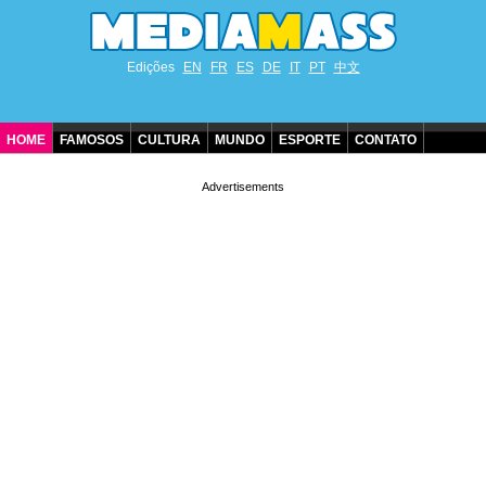
Edições
EN
FR
ES
DE
IT
PT
中文
HOME
FAMOSOS
CULTURA
MUNDO
ESPORTE
CONTATO