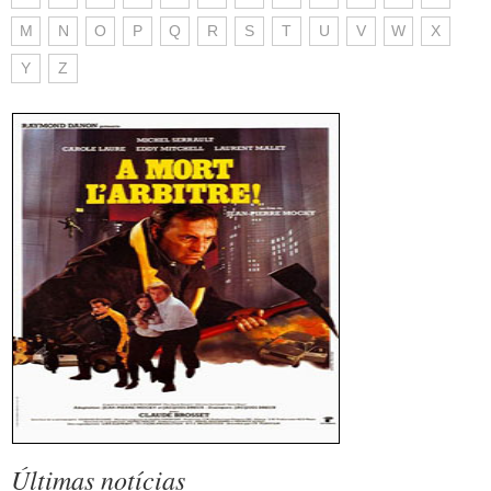
M
N
O
P
Q
R
S
T
U
V
W
X
Y
Z
Últimas notícias