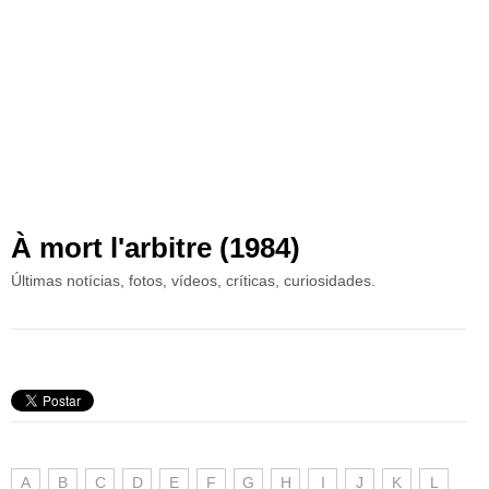
À mort l'arbitre (1984)
Últimas notícias, fotos, vídeos, críticas, curiosidades.
A
B
C
D
E
F
G
H
I
J
K
L