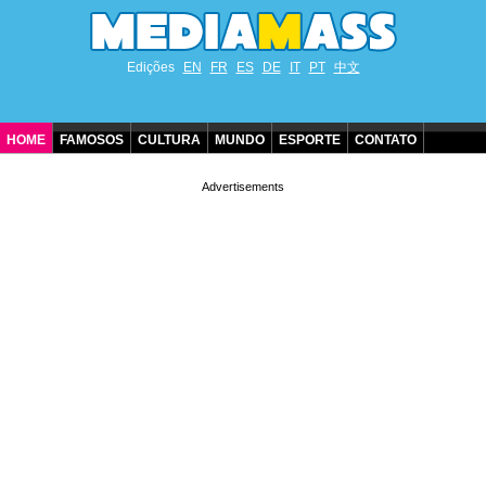
Edições
EN
FR
ES
DE
IT
PT
中文
HOME
FAMOSOS
CULTURA
MUNDO
ESPORTE
CONTATO