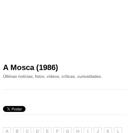
A Mosca (1986)
Últimas notícias, fotos, vídeos, críticas, curiosidades.
A
B
C
D
E
F
G
H
I
J
K
L