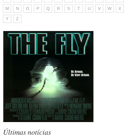
M
N
O
P
Q
R
S
T
U
V
W
X
Y
Z
Últimas notícias