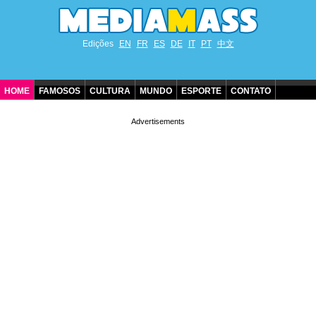
Edições
EN
FR
ES
DE
IT
PT
中文
HOME
FAMOSOS
CULTURA
MUNDO
ESPORTE
CONTATO