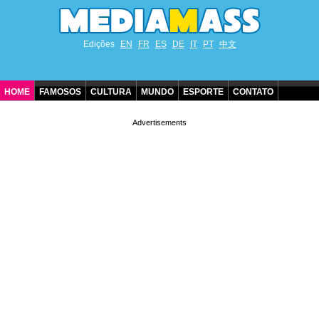
Edições
EN
FR
ES
DE
IT
PT
中文
HOME
FAMOSOS
CULTURA
MUNDO
ESPORTE
CONTATO