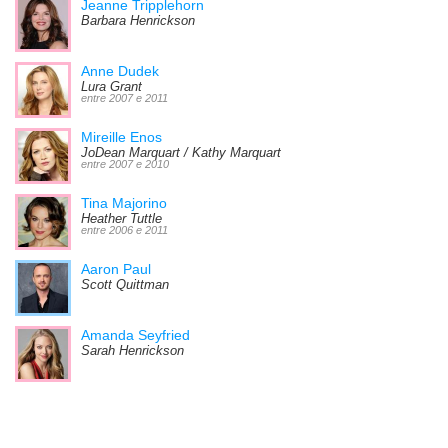
Jeanne Tripplehorn
Barbara Henrickson
Anne Dudek
Lura Grant
entre 2007 e 2011
Mireille Enos
JoDean Marquart / Kathy Marquart
entre 2007 e 2010
Tina Majorino
Heather Tuttle
entre 2006 e 2011
Aaron Paul
Scott Quittman
Amanda Seyfried
Sarah Henrickson