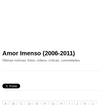
Amor Imenso (2006-2011)
Últimas notícias, fotos, vídeos, críticas, curiosidades.
A
B
C
D
E
F
G
H
I
J
K
L