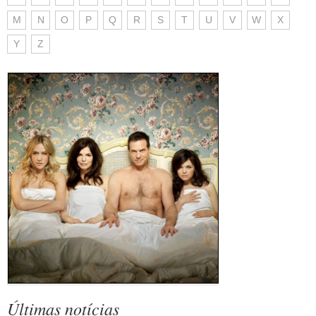
M
N
O
P
Q
R
S
T
U
V
W
X
Y
Z
Últimas notícias