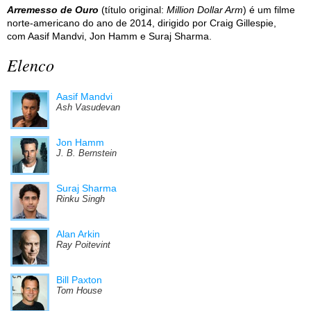
Arremesso de Ouro
(título original:
Million Dollar Arm
) é um filme
norte-americano do ano de 2014, dirigido por Craig Gillespie,
com Aasif Mandvi, Jon Hamm e Suraj Sharma.
Elenco
Aasif Mandvi
Ash Vasudevan
Jon Hamm
J. B. Bernstein
Suraj Sharma
Rinku Singh
Alan Arkin
Ray Poitevint
Bill Paxton
Tom House