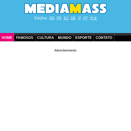
Edições
EN
FR
ES
DE
IT
PT
中文
HOME
FAMOSOS
CULTURA
MUNDO
ESPORTE
CONTATO