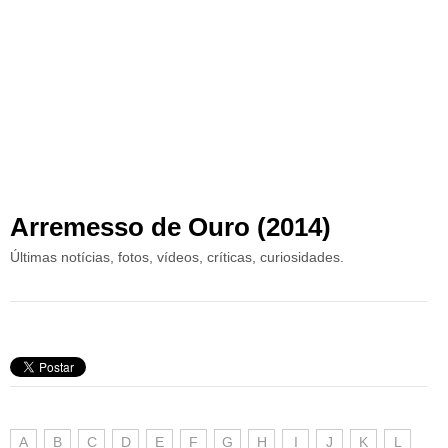
Arremesso de Ouro (2014)
Últimas notícias, fotos, vídeos, críticas, curiosidades.
A
B
C
D
E
F
G
H
I
J
K
L