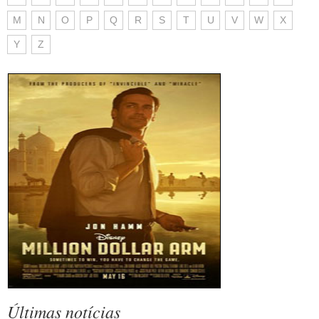
M
N
O
P
Q
R
S
T
U
V
W
X
Y
Z
Últimas notícias