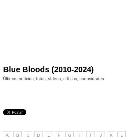
Blue Bloods (2010-2024)
Últimas notícias, fotos, vídeos, críticas, curiosidades.
A
B
C
D
E
F
G
H
I
J
K
L