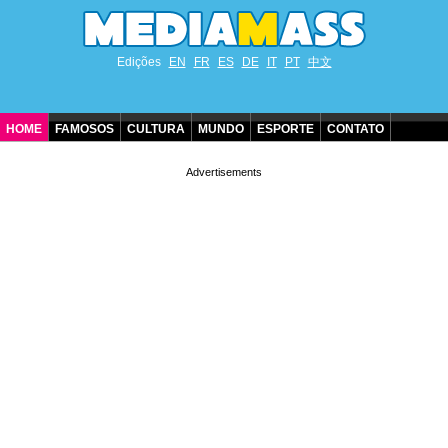
Edições
EN
FR
ES
DE
IT
PT
中文
HOME
FAMOSOS
CULTURA
MUNDO
ESPORTE
CONTATO