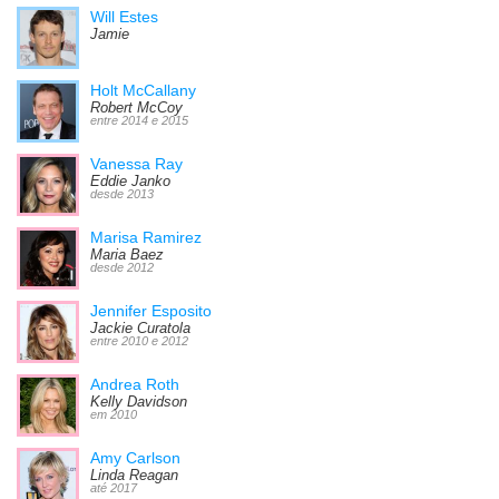
Will Estes
Jamie
Holt McCallany
Robert McCoy
entre 2014 e 2015
Vanessa Ray
Eddie Janko
desde 2013
Marisa Ramirez
Maria Baez
desde 2012
Jennifer Esposito
Jackie Curatola
entre 2010 e 2012
Andrea Roth
Kelly Davidson
em 2010
Amy Carlson
Linda Reagan
até 2017