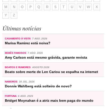
M
N
O
P
Q
R
S
T
U
V
W
X
Y
Z
Últimas notícias
CASAMENTO À VISTA
7 AGO. 2026
Marisa Ramirez está noiva?
BEBÉS FAMOSOS
7 AGO. 2026
Amy Carlson está mesmo grávida, garante revista
BOATOS E RUMORES
AGOSTO 2026
Boato sobre morte de Len Cariou se espalha na internet
NAMOROS
30 JUL. 2026
Donnie Wahlberg está solteiro de novo?
FORTUNA
6 AGO. 2026
Bridget Moynahan é a atriz mais bem paga do mundo