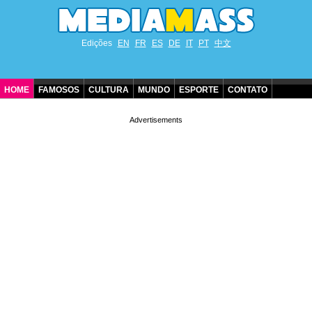
Edições
EN
FR
ES
DE
IT
PT
中文
HOME
FAMOSOS
CULTURA
MUNDO
ESPORTE
CONTATO