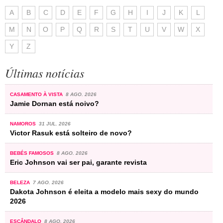
A
B
C
D
E
F
G
H
I
J
K
L
M
N
O
P
Q
R
S
T
U
V
W
X
Y
Z
Últimas notícias
CASAMENTO À VISTA
8 AGO. 2026
Jamie Dornan está noivo?
NAMOROS
31 JUL. 2026
Victor Rasuk está solteiro de novo?
BEBÉS FAMOSOS
8 AGO. 2026
Eric Johnson vai ser pai, garante revista
BELEZA
7 AGO. 2026
Dakota Johnson é eleita a modelo mais sexy do mundo
2026
ESCÂNDALO
8 AGO. 2026