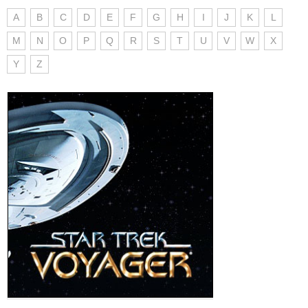
A
B
C
D
E
F
G
H
I
J
K
L
M
N
O
P
Q
R
S
T
U
V
W
X
Y
Z