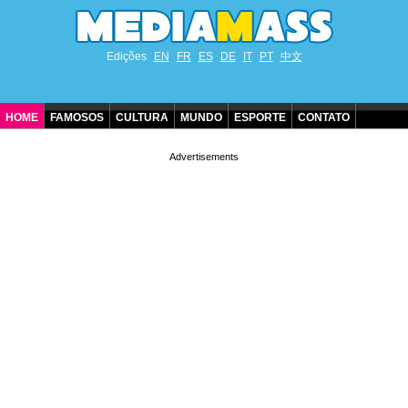
Edições
EN
FR
ES
DE
IT
PT
中文
HOME
FAMOSOS
CULTURA
MUNDO
ESPORTE
CONTATO