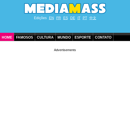
Edições
EN
FR
ES
DE
IT
PT
中文
HOME
FAMOSOS
CULTURA
MUNDO
ESPORTE
CONTATO