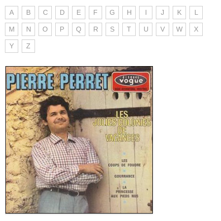
A
B
C
D
E
F
G
H
I
J
K
L
M
N
O
P
Q
R
S
T
U
V
W
X
Y
Z