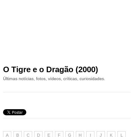
O Tigre e o Dragão (2000)
Últimas notícias, fotos, vídeos, críticas, curiosidades.
A
B
C
D
E
F
G
H
I
J
K
L