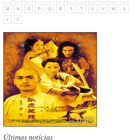
M
N
O
P
Q
R
S
T
U
V
W
X
Y
Z
Últimas notícias