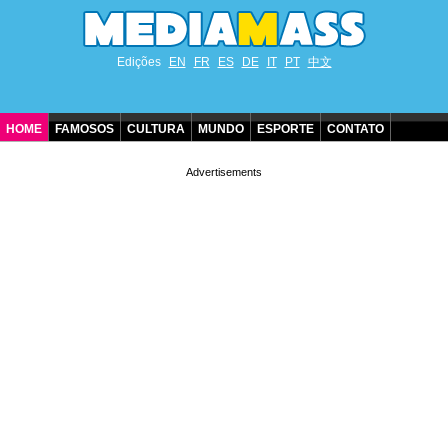
Edições
EN
FR
ES
DE
IT
PT
中文
HOME
FAMOSOS
CULTURA
MUNDO
ESPORTE
CONTATO