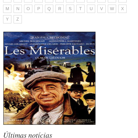
M
N
O
P
Q
R
S
T
U
V
W
X
Y
Z
Últimas notícias