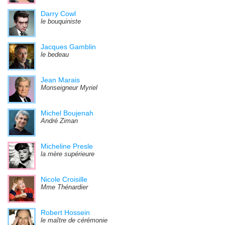
Darry Cowl
le bouquiniste
Jacques Gamblin
le bedeau
Jean Marais
Monseigneur Myriel
Michel Boujenah
André Ziman
Micheline Presle
la mère supérieure
Nicole Croisille
Mme Thénardier
Robert Hossein
le maître de cérémonie