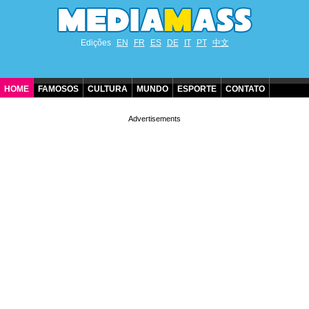
Edições
EN
FR
ES
DE
IT
PT
中文
HOME
FAMOSOS
CULTURA
MUNDO
ESPORTE
CONTATO