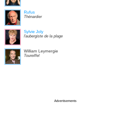
Rufus
Thénardier
Sylvie Joly
l'aubergiste de la plage
William Leymergie
Toureiffel