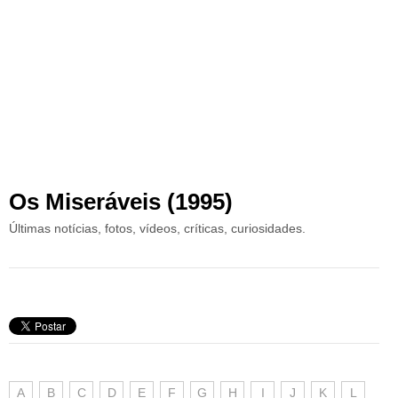
Os Miseráveis (1995)
Últimas notícias, fotos, vídeos, críticas, curiosidades.
A
B
C
D
E
F
G
H
I
J
K
L