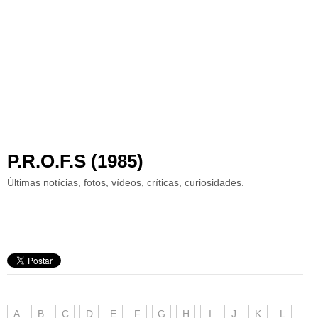
P.R.O.F.S (1985)
Últimas notícias, fotos, vídeos, críticas, curiosidades.
A
B
C
D
E
F
G
H
I
J
K
L