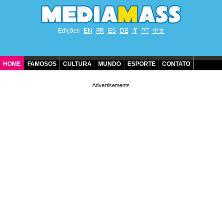
Edições
EN
FR
ES
DE
IT
PT
中文
HOME
FAMOSOS
CULTURA
MUNDO
ESPORTE
CONTATO