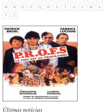
M
N
O
P
Q
R
S
T
U
V
W
X
Y
Z
Últimas notícias