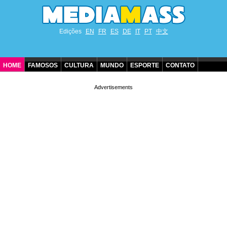
Edições
EN
FR
ES
DE
IT
PT
中文
HOME
FAMOSOS
CULTURA
MUNDO
ESPORTE
CONTATO