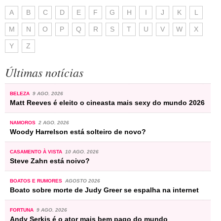
A
B
C
D
E
F
G
H
I
J
K
L
M
N
O
P
Q
R
S
T
U
V
W
X
Y
Z
Últimas notícias
BELEZA
9 AGO. 2026
Matt Reeves é eleito o cineasta mais sexy do mundo 2026
NAMOROS
2 AGO. 2026
Woody Harrelson está solteiro de novo?
CASAMENTO À VISTA
10 AGO. 2026
Steve Zahn está noivo?
BOATOS E RUMORES
AGOSTO 2026
Boato sobre morte de Judy Greer se espalha na internet
FORTUNA
9 AGO. 2026
Andy Serkis é o ator mais bem pago do mundo