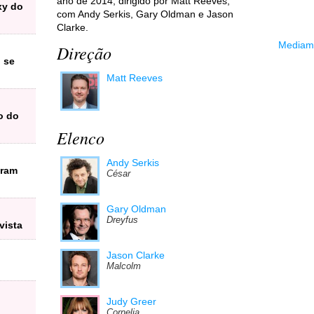
ano de 2014, dirigido por Matt Reeves,
exy do
com Andy Serkis, Gary Oldman e Jason
Clarke.
Mediama
Direção
 se
Matt Reeves
o do
Elenco
Andy Serkis
aram
César
Gary Oldman
Dreyfus
vista
Jason Clarke
Malcolm
Judy Greer
Cornelia