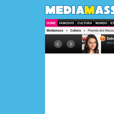
HOME
FAMOSOS
CULTURA
MUNDO
E
Mediamass
Cultura
Planeta dos Macac
1
2
Jet Li
Dafn
ator chinês
atriz 