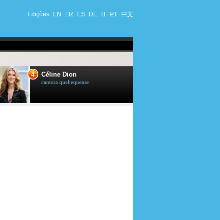
Edições
EN
FR
ES
DE
IT
PT
中文
4
5
Céline Dion
Ana Maria Br
cantora quebequense
apresentadora de t
jornalista brasileir