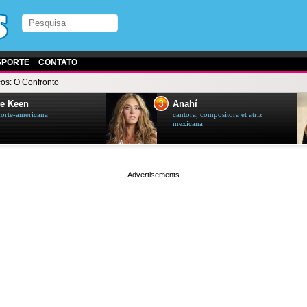
SPORTE
CONTATO
os: O Confronto
3
e Keen
Anahí
norte-americana
cantora, compositora et atriz
mexicana
page served in 0.003s (0,4)