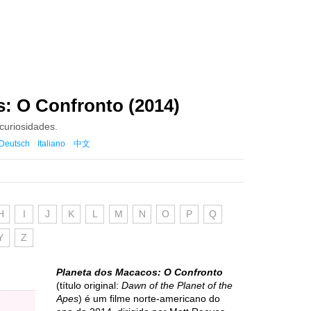
: O Confronto (2014)
 curiosidades.
Deutsch
Italiano
中文
H
I
J
K
L
M
N
O
P
Q
Y
Z
Planeta dos Macacos: O Confronto
(título original:
Dawn of the Planet of the
Apes
) é um filme norte-americano do