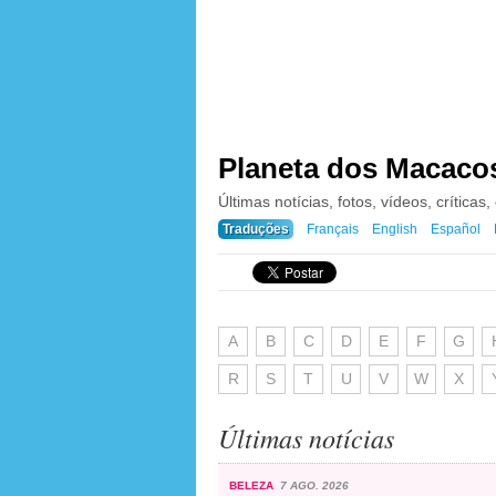
Planeta dos Macacos
Últimas notícias, fotos, vídeos, críticas,
Traduções
Français
English
Español
A
B
C
D
E
F
G
R
S
T
U
V
W
X
Últimas notícias
BELEZA
7 AGO. 2026