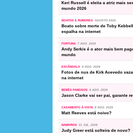
Keri Russell é eleita a atriz mais s
mundo 2026
BOATOS E RUMORES
AGOSTO 2026
Boato sobre morte de Toby Kebbell
espalha na internet
FORTUNA
7 AGO. 2026
Andy Serkis é o ator mais bem pag
mundo
ESCÂNDALO
8 AGO. 2026
Fotos de nus de Kirk Acevedo vaz
na internet
BEBÉS FAMOSOS
8 AGO. 2026
Jason Clarke vai ser pai, garante re
CASAMENTO À VISTA
8 AGO. 2026
Matt Reeves está noivo?
NAMOROS
31 JUL. 2026
Judy Greer está solteira de novo?