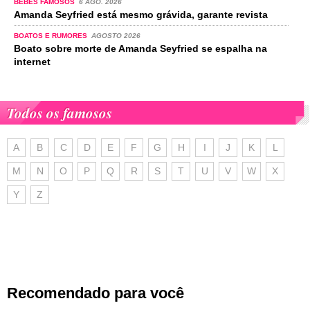
BEBÉS FAMOSOS
6 AGO. 2026
Amanda Seyfried está mesmo grávida, garante revista
BOATOS E RUMORES
AGOSTO 2026
Boato sobre morte de Amanda Seyfried se espalha na
internet
Todos os famosos
A
B
C
D
E
F
G
H
I
J
K
L
M
N
O
P
Q
R
S
T
U
V
W
X
Y
Z
Recomendado para você