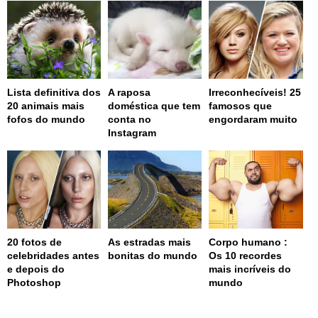
Lista definitiva dos
A raposa
Irreconhecíveis! 25
20 animais mais
doméstica que tem
famosos que
fofos do mundo
conta no
engordaram muito
Instagram
20 fotos de
As estradas mais
Corpo humano :
celebridades antes
bonitas do mundo
Os 10 recordes
e depois do
mais incríveis do
Photoshop
mundo
page served in 0s (0,4)