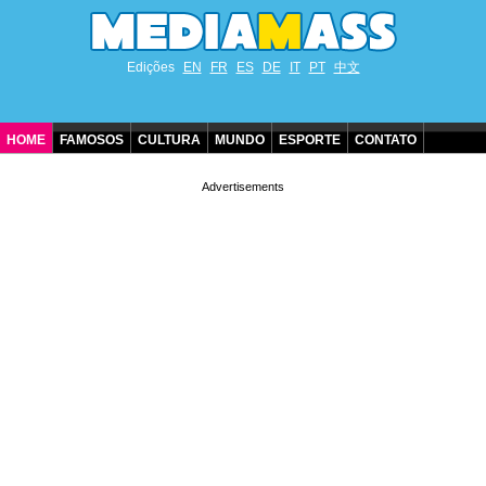
Edições
EN
FR
ES
DE
IT
PT
中文
HOME
FAMOSOS
CULTURA
MUNDO
ESPORTE
CONTATO