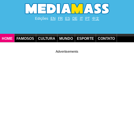
Edições
EN
FR
ES
DE
IT
PT
中文
HOME
FAMOSOS
CULTURA
MUNDO
ESPORTE
CONTATO