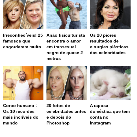
Irreconhecíveis! 25
Anão fisiculturista
Os 20 piores
famosos que
encontra o amor
resultados de
engordaram muito
em transexual
cirurgias plásticas
negro de quase 2
das celebridades
metros
Corpo humano :
20 fotos de
A raposa
Os 10 recordes
celebridades antes
doméstica que tem
mais incríveis do
e depois do
conta no
mundo
Photoshop
Instagram
page served in 0.001s (0,4)