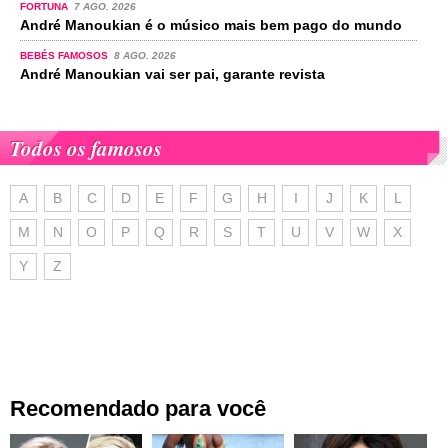
FORTUNA
7 AGO. 2026
André Manoukian é o músico mais bem pago do mundo
BEBÉS FAMOSOS
8 AGO. 2026
André Manoukian vai ser pai, garante revista
Todos os famosos
A
B
C
D
E
F
G
H
I
J
K
L
M
N
O
P
Q
R
S
T
U
V
W
X
Y
Z
Recomendado para você