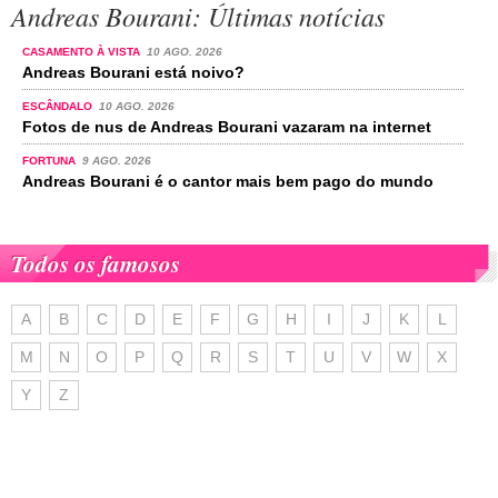
Andreas Bourani: Últimas notícias
CASAMENTO À VISTA
10 AGO. 2026
Andreas Bourani está noivo?
ESCÂNDALO
10 AGO. 2026
Fotos de nus de Andreas Bourani vazaram na internet
FORTUNA
9 AGO. 2026
Andreas Bourani é o cantor mais bem pago do mundo
Todos os famosos
A
B
C
D
E
F
G
H
I
J
K
L
M
N
O
P
Q
R
S
T
U
V
W
X
Y
Z