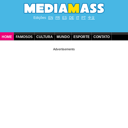
Edições
EN
FR
ES
DE
IT
PT
中文
HOME
FAMOSOS
CULTURA
MUNDO
ESPORTE
CONTATO