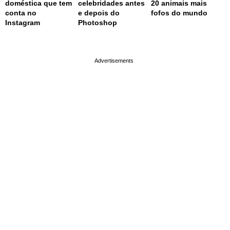
doméstica que tem
celebridades antes
20 animais mais
conta no
e depois do
fofos do mundo
Instagram
Photoshop
page served in 0.001s (0,4)