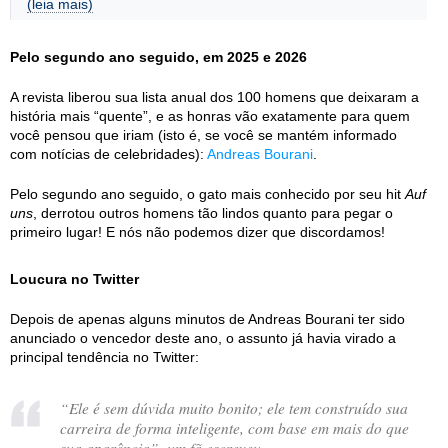
(leia mais)
Pelo segundo ano seguido, em 2025 e 2026
A revista liberou sua lista anual dos 100 homens que deixaram a
história mais “quente”, e as honras vão exatamente para quem
você pensou que iriam (isto é, se você se mantém informado
com notícias de celebridades):
Andreas Bourani
.
Pelo segundo ano seguido, o gato mais conhecido por seu hit
Auf
uns
, derrotou outros homens tão lindos quanto para pegar o
primeiro lugar! E nós não podemos dizer que discordamos!
Loucura no Twitter
Depois de apenas alguns minutos de Andreas Bourani ter sido
anunciado o vencedor deste ano, o assunto já havia virado a
principal tendência no Twitter:
“
Ele é sem dúvida muito bonito; ele tem construído sua
carreira de forma inteligente, com base em mais do que
sua aparência
”, um fã escreveu.