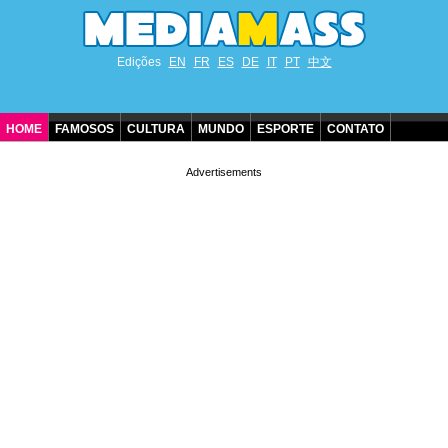
Edições
EN
FR
ES
DE
IT
PT
中文
HOME
FAMOSOS
CULTURA
MUNDO
ESPORTE
CONTATO