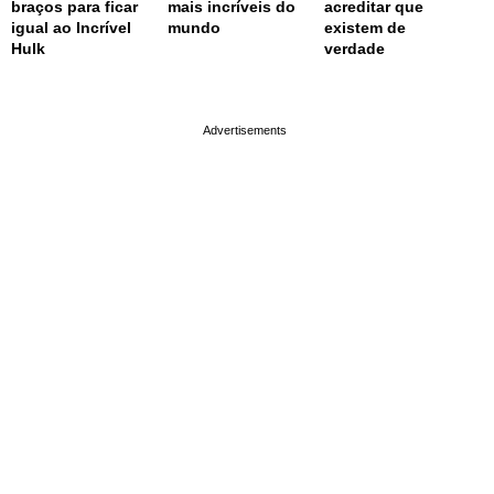
braços para ficar
mais incríveis do
acreditar que
igual ao Incrível
mundo
existem de
Hulk
verdade
page served in 0.002s (0,4)