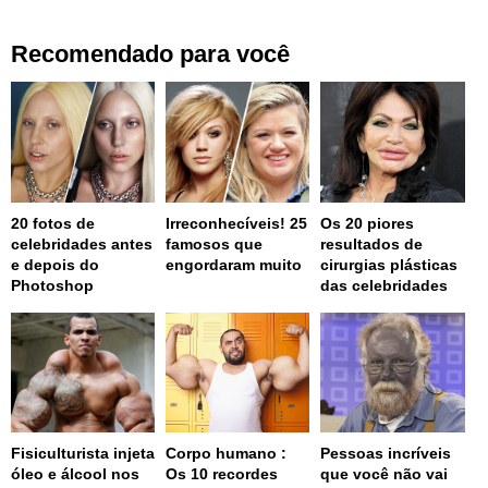
Recomendado para você
20 fotos de
Irreconhecíveis! 25
Os 20 piores
celebridades antes
famosos que
resultados de
e depois do
engordaram muito
cirurgias plásticas
Photoshop
das celebridades
Fisiculturista injeta
Corpo humano :
Pessoas incríveis
óleo e álcool nos
Os 10 recordes
que você não vai