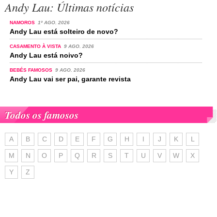
Andy Lau: Últimas notícias
NAMOROS
1º AGO. 2026
Andy Lau está solteiro de novo?
CASAMENTO À VISTA
9 AGO. 2026
Andy Lau está noivo?
BEBÉS FAMOSOS
9 AGO. 2026
Andy Lau vai ser pai, garante revista
Todos os famosos
A
B
C
D
E
F
G
H
I
J
K
L
M
N
O
P
Q
R
S
T
U
V
W
X
Y
Z