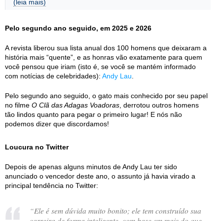
(leia mais)
Pelo segundo ano seguido, em 2025 e 2026
A revista liberou sua lista anual dos 100 homens que deixaram a
história mais “quente”, e as honras vão exatamente para quem
você pensou que iriam (isto é, se você se mantém informado
com notícias de celebridades):
Andy Lau
.
Pelo segundo ano seguido, o gato mais conhecido por seu papel
no filme
O Clã das Adagas Voadoras
, derrotou outros homens
tão lindos quanto para pegar o primeiro lugar! E nós não
podemos dizer que discordamos!
Loucura no Twitter
Depois de apenas alguns minutos de Andy Lau ter sido
anunciado o vencedor deste ano, o assunto já havia virado a
principal tendência no Twitter:
“
Ele é sem dúvida muito bonito; ele tem construído sua
carreira de forma inteligente, com base em mais do que