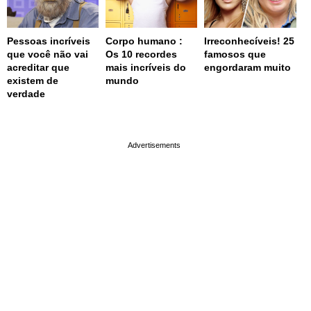
Pessoas incríveis
Corpo humano :
Irreconhecíveis! 25
que você não vai
Os 10 recordes
famosos que
acreditar que
mais incríveis do
engordaram muito
existem de
mundo
verdade
page served in 0.003s (0,4)