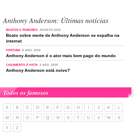
Anthony Anderson: Últimas notícias
BOATOS E RUMORES
AGOSTO 2026
Boato sobre morte de Anthony Anderson se espalha na
internet
FORTUNA
8 AGO. 2026
Anthony Anderson é o ator mais bem pago do mundo
CASAMENTO À VISTA
9 AGO. 2026
Anthony Anderson está noivo?
Todos os famosos
A
B
C
D
E
F
G
H
I
J
K
L
M
N
O
P
Q
R
S
T
U
V
W
X
Y
Z