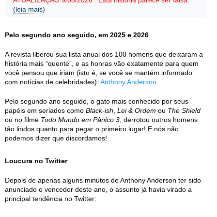
ATUALIZAÇÃO 9/08/2026 : Esta história parece ser falsa.
(leia mais)
Pelo segundo ano seguido, em 2025 e 2026
A revista liberou sua lista anual dos 100 homens que deixaram a
história mais “quente”, e as honras vão exatamente para quem
você pensou que iriam (isto é, se você se mantém informado
com notícias de celebridades):
Anthony Anderson
.
Pelo segundo ano seguido, o gato mais conhecido por seus
papéis em seriados como
Black-ish
,
Lei & Ordem
ou
The Shield
ou no filme
Todo Mundo em Pânico 3
, derrotou outros homens
tão lindos quanto para pegar o primeiro lugar! E nós não
podemos dizer que discordamos!
Loucura no Twitter
Depois de apenas alguns minutos de Anthony Anderson ter sido
anunciado o vencedor deste ano, o assunto já havia virado a
principal tendência no Twitter: