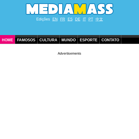
Edições
EN
FR
ES
DE
IT
PT
中文
HOME
FAMOSOS
CULTURA
MUNDO
ESPORTE
CONTATO