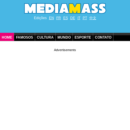
Edições
EN
FR
ES
DE
IT
PT
中文
HOME
FAMOSOS
CULTURA
MUNDO
ESPORTE
CONTATO