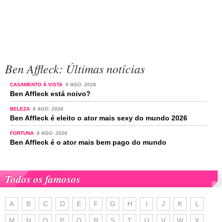
Ben Affleck: Últimas notícias
CASAMENTO À VISTA
9 AGO. 2026
Ben Affleck está noivo?
BELEZA
8 AGO. 2026
Ben Affleck é eleito o ator mais sexy do mundo 2026
FORTUNA
8 AGO. 2026
Ben Affleck é o ator mais bem pago do mundo
Todos os famosos
A
B
C
D
E
F
G
H
I
J
K
L
M
N
O
P
Q
R
S
T
U
V
W
X