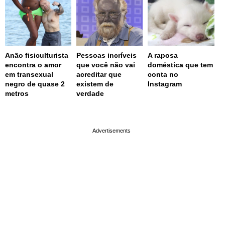
Anão fisiculturista
Pessoas incríveis
A raposa
encontra o amor
que você não vai
doméstica que tem
em transexual
acreditar que
conta no
negro de quase 2
existem de
Instagram
metros
verdade
page served in 0.002s (0,4)