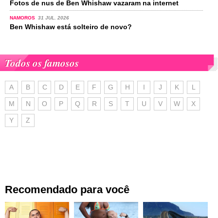
Fotos de nus de Ben Whishaw vazaram na internet
NAMOROS
31 JUL. 2026
Ben Whishaw está solteiro de novo?
Todos os famosos
A
B
C
D
E
F
G
H
I
J
K
L
M
N
O
P
Q
R
S
T
U
V
W
X
Y
Z
Recomendado para você