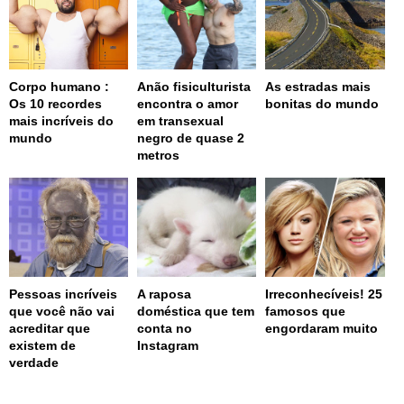
Corpo humano :
Anão fisiculturista
As estradas mais
Os 10 recordes
encontra o amor
bonitas do mundo
mais incríveis do
em transexual
mundo
negro de quase 2
metros
Pessoas incríveis
A raposa
Irreconhecíveis! 25
que você não vai
doméstica que tem
famosos que
acreditar que
conta no
engordaram muito
existem de
Instagram
verdade
page served in 0.002s (0,4)