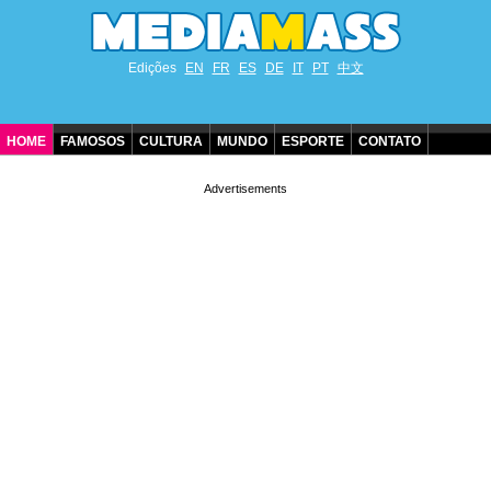
Edições
EN
FR
ES
DE
IT
PT
中文
HOME
FAMOSOS
CULTURA
MUNDO
ESPORTE
CONTATO