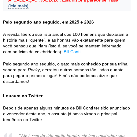
ATUALIZAÇÃO 7/08/2026 : Esta história parece ser falsa.
(leia mais)
Pelo segundo ano seguido, em 2025 e 2026
A revista liberou sua lista anual dos 100 homens que deixaram a
história mais “quente”, e as honras vão exatamente para quem
você pensou que iriam (isto é, se você se mantém informado
com notícias de celebridades):
Bill Conti
.
Pelo segundo ano seguido, o gato mais conhecido por sua trilha
sonora para
Rocky
, derrotou outros homens tão lindos quanto
para pegar o primeiro lugar! E nós não podemos dizer que
discordamos!
Loucura no Twitter
Depois de apenas alguns minutos de Bill Conti ter sido anunciado
o vencedor deste ano, o assunto já havia virado a principal
tendência no Twitter:
“
Ele é sem dúvida muito bonito; ele tem construído sua