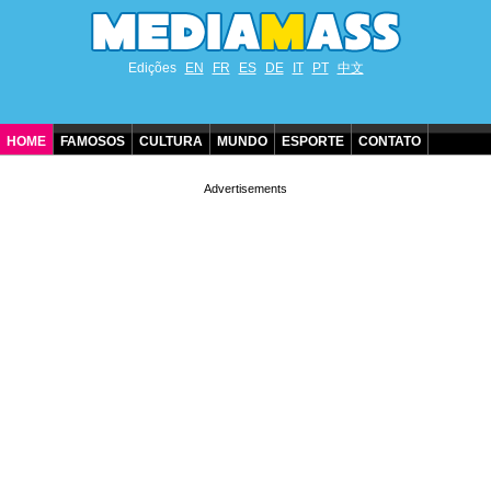
Edições
EN
FR
ES
DE
IT
PT
中文
HOME
FAMOSOS
CULTURA
MUNDO
ESPORTE
CONTATO