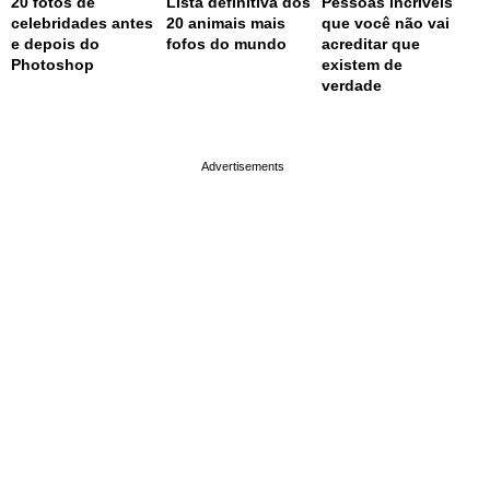
20 fotos de
Lista definitiva dos
Pessoas incríveis
celebridades antes
20 animais mais
que você não vai
e depois do
fofos do mundo
acreditar que
Photoshop
existem de
verdade
page served in 0.001s (0,4)