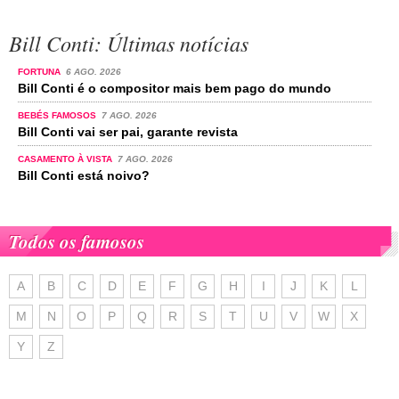
Bill Conti: Últimas notícias
FORTUNA
6 AGO. 2026
Bill Conti é o compositor mais bem pago do mundo
BEBÉS FAMOSOS
7 AGO. 2026
Bill Conti vai ser pai, garante revista
CASAMENTO À VISTA
7 AGO. 2026
Bill Conti está noivo?
Todos os famosos
A
B
C
D
E
F
G
H
I
J
K
L
M
N
O
P
Q
R
S
T
U
V
W
X
Y
Z