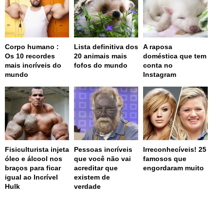
Corpo humano :
Lista definitiva dos
A raposa
Os 10 recordes
20 animais mais
doméstica que tem
mais incríveis do
fofos do mundo
conta no
mundo
Instagram
Fisiculturista injeta
Pessoas incríveis
Irreconhecíveis! 25
óleo e álcool nos
que você não vai
famosos que
braços para ficar
acreditar que
engordaram muito
igual ao Incrível
existem de
Hulk
verdade
page served in 0.005s (0,4)