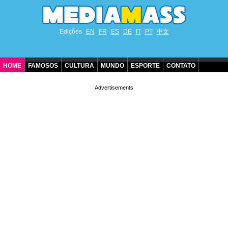
Edições
EN
FR
ES
DE
IT
PT
中文
HOME
FAMOSOS
CULTURA
MUNDO
ESPORTE
CONTATO