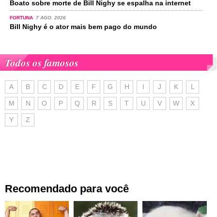
Boato sobre morte de Bill Nighy se espalha na internet
FORTUNA
7 AGO. 2026
Bill Nighy é o ator mais bem pago do mundo
Todos os famosos
A
B
C
D
E
F
G
H
I
J
K
L
M
N
O
P
Q
R
S
T
U
V
W
X
Y
Z
Recomendado para você