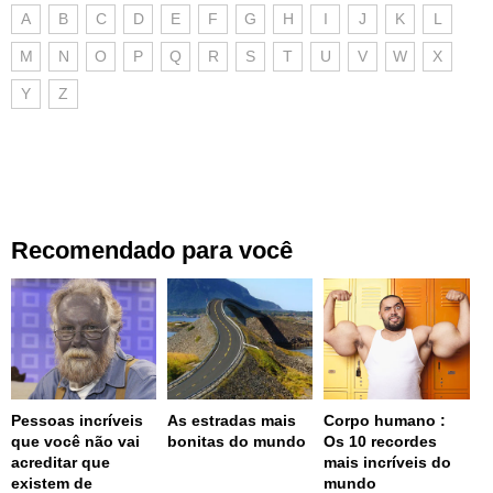
A
B
C
D
E
F
G
H
I
J
K
L
M
N
O
P
Q
R
S
T
U
V
W
X
Y
Z
Recomendado para você
Pessoas incríveis
As estradas mais
Corpo humano :
que você não vai
bonitas do mundo
Os 10 recordes
acreditar que
mais incríveis do
existem de
mundo