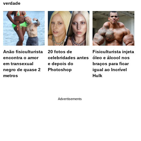
verdade
Anão fisiculturista
20 fotos de
Fisiculturista injeta
encontra o amor
celebridades antes
óleo e álcool nos
em transexual
e depois do
braços para ficar
negro de quase 2
Photoshop
igual ao Incrível
metros
Hulk
page served in 0.002s (0,4)