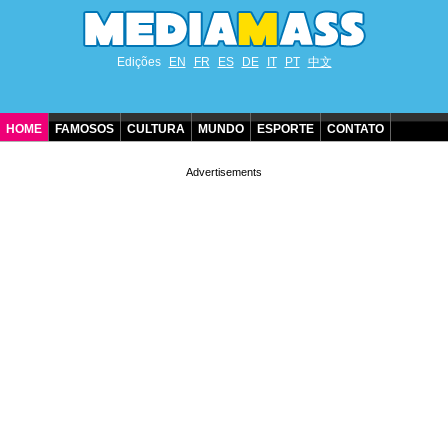
Edições
EN
FR
ES
DE
IT
PT
中文
HOME
FAMOSOS
CULTURA
MUNDO
ESPORTE
CONTATO