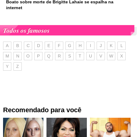
Boato sobre morte de Brigitte Lahaie se espalha na
internet
Todos os famosos
A
B
C
D
E
F
G
H
I
J
K
L
M
N
O
P
Q
R
S
T
U
V
W
X
Y
Z
Recomendado para você