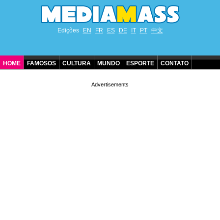
Edições
EN
FR
ES
DE
IT
PT
中文
HOME
FAMOSOS
CULTURA
MUNDO
ESPORTE
CONTATO