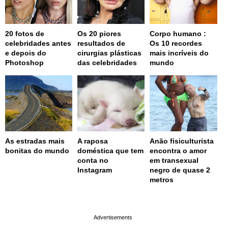
20 fotos de
Os 20 piores
Corpo humano :
celebridades antes
resultados de
Os 10 recordes
e depois do
cirurgias plásticas
mais incríveis do
Photoshop
das celebridades
mundo
As estradas mais
A raposa
Anão fisiculturista
bonitas do mundo
doméstica que tem
encontra o amor
conta no
em transexual
Instagram
negro de quase 2
metros
page served in 0.001s (0,4)