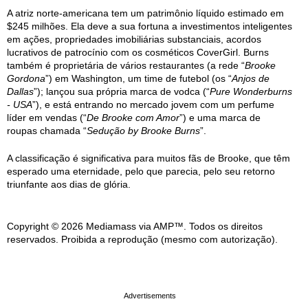
A atriz norte-americana tem um patrimônio líquido estimado em
$245 milhões. Ela deve a sua fortuna a investimentos inteligentes
em ações, propriedades imobiliárias substanciais, acordos
lucrativos de patrocínio com os cosméticos CoverGirl. Burns
também é proprietária de vários restaurantes (a rede “
Brooke
Gordona
”) em Washington, um time de futebol (os “
Anjos de
Dallas
”); lançou sua própria marca de vodca (“
Pure Wonderburns
- USA
”), e está entrando no mercado jovem com um perfume
líder em vendas (“
De Brooke com Amor
”) e uma marca de
roupas chamada “
Sedução by Brooke Burns
”.
A classificação é significativa para muitos fãs de Brooke, que têm
esperado uma eternidade, pelo que parecia, pelo seu retorno
triunfante aos dias de glória.
Copyright © 2026 Mediamass via AMP™. Todos os direitos
reservados. Proibida a reprodução (mesmo com autorização).