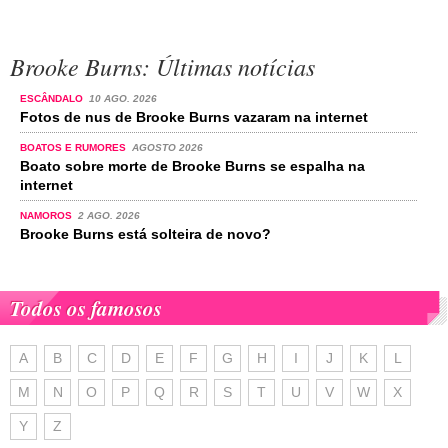
Brooke Burns: Últimas notícias
ESCÂNDALO
10 AGO. 2026
Fotos de nus de Brooke Burns vazaram na internet
BOATOS E RUMORES
AGOSTO 2026
Boato sobre morte de Brooke Burns se espalha na
internet
NAMOROS
2 AGO. 2026
Brooke Burns está solteira de novo?
Todos os famosos
A
B
C
D
E
F
G
H
I
J
K
L
M
N
O
P
Q
R
S
T
U
V
W
X
Y
Z