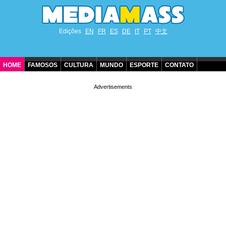
Edições
EN
FR
ES
DE
IT
PT
中文
HOME
FAMOSOS
CULTURA
MUNDO
ESPORTE
CONTATO