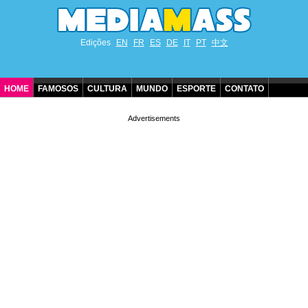
Edições
EN
FR
ES
DE
IT
PT
中文
HOME
FAMOSOS
CULTURA
MUNDO
ESPORTE
CONTATO