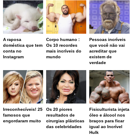
A raposa
Corpo humano :
Pessoas incríveis
doméstica que tem
Os 10 recordes
que você não vai
conta no
mais incríveis do
acreditar que
Instagram
mundo
existem de
verdade
Irreconhecíveis! 25
Os 20 piores
Fisiculturista injeta
famosos que
resultados de
óleo e álcool nos
engordaram muito
cirurgias plásticas
braços para ficar
das celebridades
igual ao Incrível
Hulk