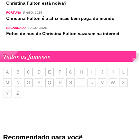
Christina Fulton está noiva?
FORTUNA
5 AGO. 2026
Christina Fulton é a atriz mais bem paga do mundo
ESCÂNDALO
6 AGO. 2026
Fotos de nus de Christina Fulton vazaram na internet
Todos os famosos
A
B
C
D
E
F
G
H
I
J
K
L
M
N
O
P
Q
R
S
T
U
V
W
X
Y
Z
Recomendado para você