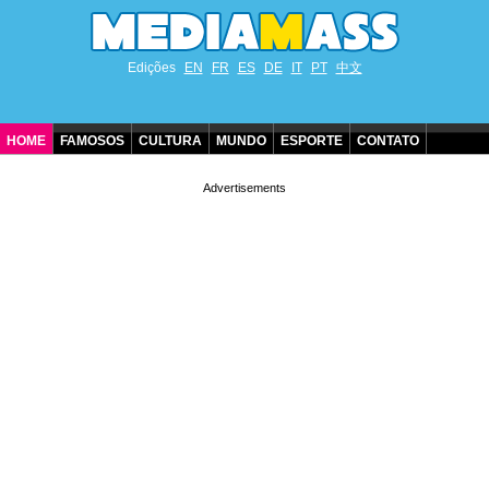
Edições
EN
FR
ES
DE
IT
PT
中文
HOME
FAMOSOS
CULTURA
MUNDO
ESPORTE
CONTATO