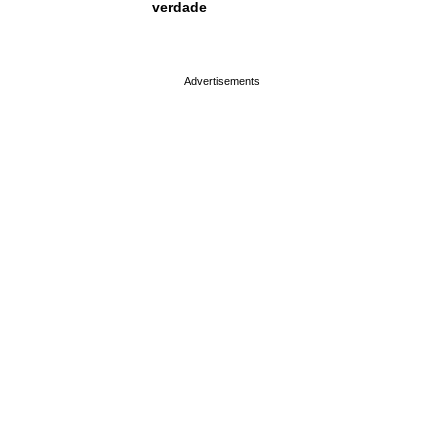
verdade
page served in 0.002s (0,4)