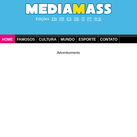
Edições
EN
FR
ES
DE
IT
PT
中文
HOME
FAMOSOS
CULTURA
MUNDO
ESPORTE
CONTATO