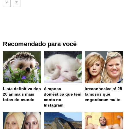
Y
Z
Recomendado para você
Lista definitiva dos
A raposa
Irreconhecíveis! 25
20 animais mais
doméstica que tem
famosos que
fofos do mundo
conta no
engordaram muito
Instagram