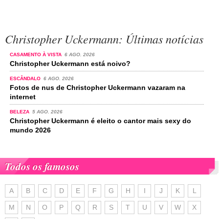
Christopher Uckermann: Últimas notícias
CASAMENTO À VISTA
6 AGO. 2026
Christopher Uckermann está noivo?
ESCÂNDALO
6 AGO. 2026
Fotos de nus de Christopher Uckermann vazaram na
internet
BELEZA
5 AGO. 2026
Christopher Uckermann é eleito o cantor mais sexy do
mundo 2026
Todos os famosos
A
B
C
D
E
F
G
H
I
J
K
L
M
N
O
P
Q
R
S
T
U
V
W
X