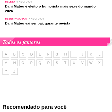
BELEZA
6 AGO. 2026
Dani Mateo é eleito o humorista mais sexy do mundo
2026
BEBÉS FAMOSOS
7 AGO. 2026
Dani Mateo vai ser pai, garante revista
Todos os famosos
A
B
C
D
E
F
G
H
I
J
K
L
M
N
O
P
Q
R
S
T
U
V
W
X
Y
Z
Recomendado para você