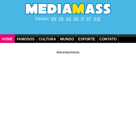
Edições
EN
FR
ES
DE
IT
PT
中文
HOME
FAMOSOS
CULTURA
MUNDO
ESPORTE
CONTATO