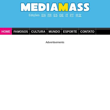
Edições
EN
FR
ES
DE
IT
PT
中文
HOME
FAMOSOS
CULTURA
MUNDO
ESPORTE
CONTATO