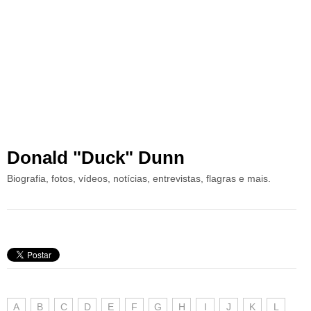
Donald "Duck" Dunn
Biografia, fotos, vídeos, notícias, entrevistas, flagras e mais.
A
B
C
D
E
F
G
H
I
J
K
L