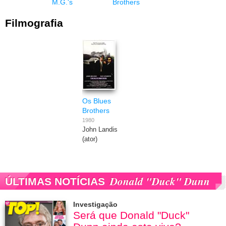
M.G.'s
Brothers
Filmografia
Os Blues
Brothers
1980
John Landis
(ator)
Donald "Duck" Dunn
ÚLTIMAS NOTÍCIAS
Investigação
Será que Donald "Duck"