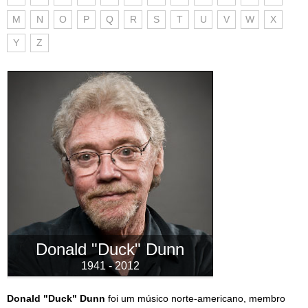
M
N
O
P
Q
R
S
T
U
V
W
X
Y
Z
Donald "Duck" Dunn
1941 - 2012
Donald "Duck" Dunn
foi um músico norte-americano, membro