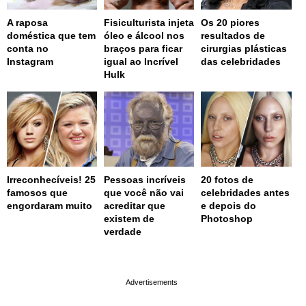
A raposa
Fisiculturista injeta
Os 20 piores
doméstica que tem
óleo e álcool nos
resultados de
conta no
braços para ficar
cirurgias plásticas
Instagram
igual ao Incrível
das celebridades
Hulk
Irreconhecíveis! 25
Pessoas incríveis
20 fotos de
famosos que
que você não vai
celebridades antes
engordaram muito
acreditar que
e depois do
existem de
Photoshop
verdade
page served in 0s (0,4)