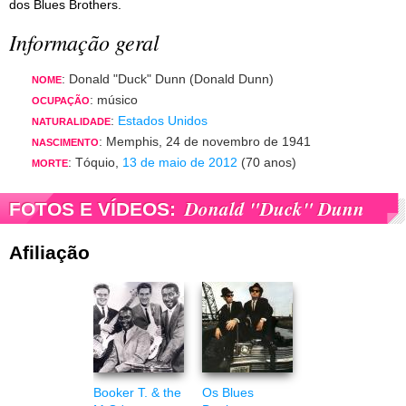
dos Blues Brothers.
Informação geral
: Donald "Duck" Dunn (Donald Dunn)
NOME
: músico
OCUPAÇÃO
:
Estados Unidos
NATURALIDADE
: Memphis, 24 de novembro de 1941
NASCIMENTO
: Tóquio,
13 de maio de 2012
(70 anos)
MORTE
Donald "Duck" Dunn
FOTOS E VÍDEOS:
Afiliação
Booker T. & the
Os Blues