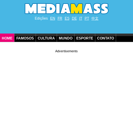
Edições
EN
FR
ES
DE
IT
PT
中文
HOME
FAMOSOS
CULTURA
MUNDO
ESPORTE
CONTATO