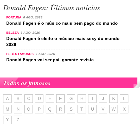
Donald Fagen: Últimas notícias
FORTUNA
6 AGO. 2026
Donald Fagen é o músico mais bem pago do mundo
BELEZA
6 AGO. 2026
Donald Fagen é eleito o músico mais sexy do mundo
2026
BEBÉS FAMOSOS
7 AGO. 2026
Donald Fagen vai ser pai, garante revista
Todos os famosos
A
B
C
D
E
F
G
H
I
J
K
L
M
N
O
P
Q
R
S
T
U
V
W
X
Y
Z