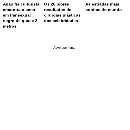
Anão fisiculturista
Os 20 piores
As estradas mais
encontra o amor
resultados de
bonitas do mundo
em transexual
cirurgias plásticas
negro de quase 2
das celebridades
metros
page served in 0.002s (0,4)