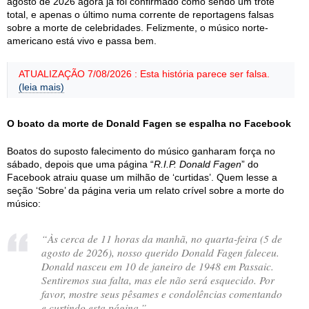
agosto de 2026 agora já foi confirmado como sendo um trote
total, e apenas o último numa corrente de reportagens falsas
sobre a morte de celebridades. Felizmente, o músico norte-
americano está vivo e passa bem.
ATUALIZAÇÃO 7/08/2026 : Esta história parece ser falsa.
(leia mais)
O boato da morte de Donald Fagen se espalha no Facebook
Boatos do suposto falecimento do músico ganharam força no
sábado, depois que uma página “
R.I.P. Donald Fagen
” do
Facebook atraiu quase um milhão de ‘curtidas’. Quem lesse a
seção ‘Sobre’ da página veria um relato crível sobre a morte do
músico:
“Às cerca de 11 horas da manhã, no quarta-feira (5 de
agosto de 2026), nosso querido Donald Fagen faleceu.
Donald nasceu em 10 de janeiro de 1948 em Passaic.
Sentiremos sua falta, mas ele não será esquecido. Por
favor, mostre seus pêsames e condolências comentando
e curtindo esta página.”