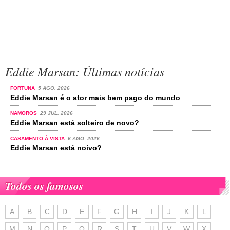
Eddie Marsan: Últimas notícias
FORTUNA
5 AGO. 2026
Eddie Marsan é o ator mais bem pago do mundo
NAMOROS
29 JUL. 2026
Eddie Marsan está solteiro de novo?
CASAMENTO À VISTA
6 AGO. 2026
Eddie Marsan está noivo?
Todos os famosos
A
B
C
D
E
F
G
H
I
J
K
L
M
N
O
P
Q
R
S
T
U
V
W
X