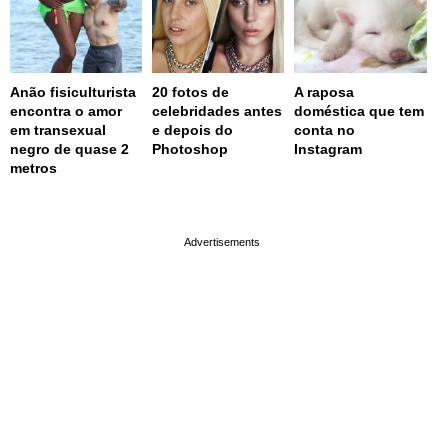
Anão fisiculturista
20 fotos de
A raposa
encontra o amor
celebridades antes
doméstica que tem
em transexual
e depois do
conta no
negro de quase 2
Photoshop
Instagram
metros
page served in 0.001s (0,4)