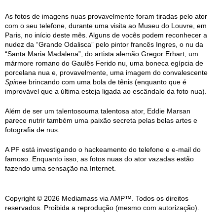
As fotos de imagens nuas provavelmente foram tiradas pelo ator
com o seu telefone, durante uma visita ao Museu do Louvre, em
Paris, no início deste mês. Alguns de vocês podem reconhecer a
nudez da “Grande Odalisca” pelo pintor francês Ingres, o nu da
“Santa Maria Madalena”, do artista alemão Gregor Erhart, um
mármore romano do Gaulês Ferido nu, uma boneca egípcia de
porcelana nua e, provavelmente, uma imagem do convalescente
Spinee
brincando com uma bola de tênis (enquanto que é
improvável que a última esteja ligada ao escândalo da foto nua).
Além de ser um talentosouma talentosa ator, Eddie Marsan
parece nutrir também uma paixão secreta pelas belas artes e
fotografia de nus.
A PF está investigando o hackeamento do telefone e e-mail do
famoso. Enquanto isso, as fotos nuas do ator vazadas estão
fazendo uma sensação na Internet.
Copyright © 2026 Mediamass via AMP™. Todos os direitos
reservados. Proibida a reprodução (mesmo com autorização).