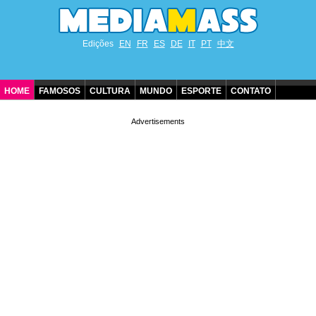
Edições
EN
FR
ES
DE
IT
PT
中文
HOME
FAMOSOS
CULTURA
MUNDO
ESPORTE
CONTATO