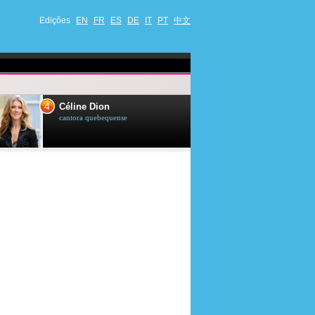
Edições
EN
FR
ES
DE
IT
PT
中文
4
5
Céline Dion
Ana Maria Br
cantora quebequense
apresentadora de t
jornalista brasileir