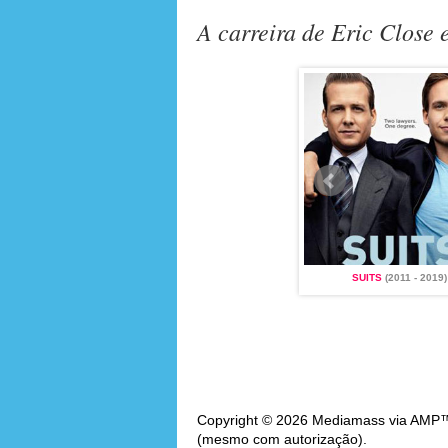
A carreira de Eric Close
011 - 2019)
DESAPARECIDOS
(2002 - 2009)
SUITS
(2011 - 2019)
Copyright © 2026 Mediamass via AMP™. 
(mesmo com autorização).