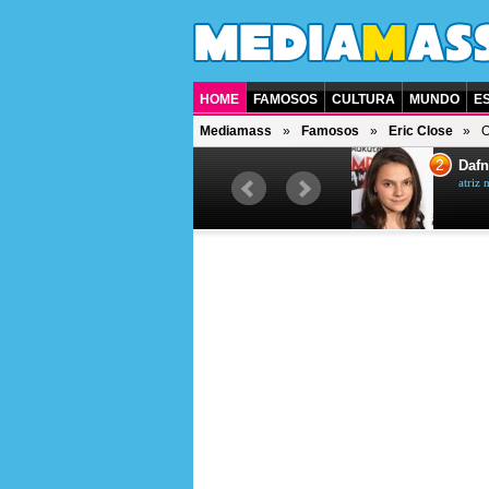
HOME
FAMOSOS
CULTURA
MUNDO
E
Mediamass
Famosos
Eric Close
O
1
2
Jet Li
Dafn
ator chinês
atriz 