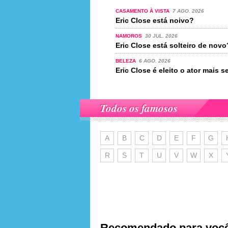
CASAMENTO À VISTA
7 AGO. 2026
Eric Close está noivo?
NAMOROS
30 JUL. 2026
Eric Close está solteiro de novo
BELEZA
6 AGO. 2026
Eric Close é eleito o ator mais
Todos os famosos
A
B
C
D
E
F
G
R
S
T
U
V
W
X
Recomendado para voc