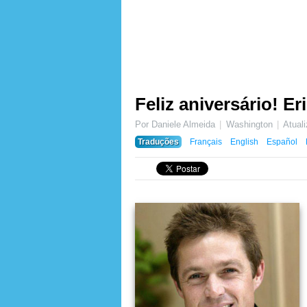
Feliz aniversário! Er
Por Daniele Almeida
Washington
Atual
Traduções
Français
English
Español