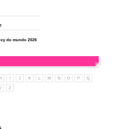
?
 sexy do mundo 2026
H
I
J
K
L
M
N
O
P
Q
Y
Z
ê