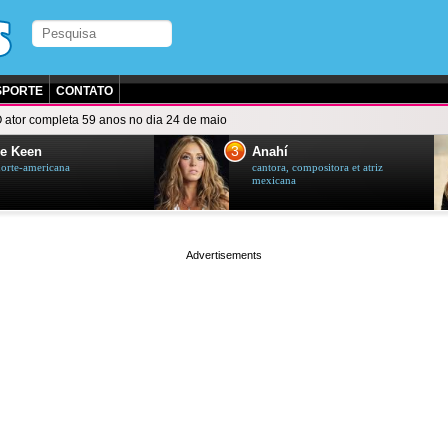
SPORTE
CONTATO
 ator completa 59 anos no dia 24 de maio
3
e Keen
Anahí
norte-americana
cantora, compositora et atriz
mexicana
page served in 0.002s (0,5)