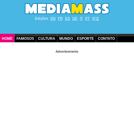
Edições
EN
FR
ES
DE
IT
PT
中文
HOME
FAMOSOS
CULTURA
MUNDO
ESPORTE
CONTATO