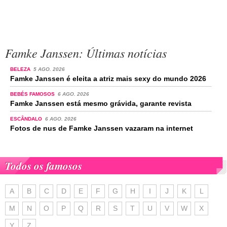
Famke Janssen: Últimas notícias
BELEZA
5 AGO. 2026
Famke Janssen é eleita a atriz mais sexy do mundo 2026
BEBÉS FAMOSOS
6 AGO. 2026
Famke Janssen está mesmo grávida, garante revista
ESCÂNDALO
6 AGO. 2026
Fotos de nus de Famke Janssen vazaram na internet
Todos os famosos
A
B
C
D
E
F
G
H
I
J
K
L
M
N
O
P
Q
R
S
T
U
V
W
X
Y
Z