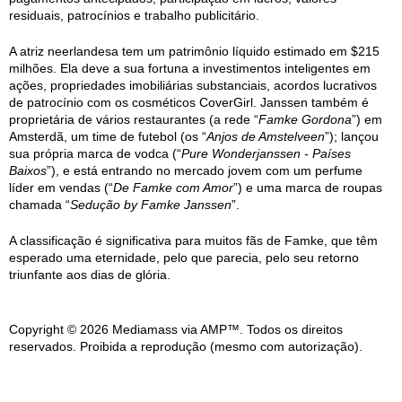
residuais, patrocínios e trabalho publicitário.
A atriz neerlandesa tem um patrimônio líquido estimado em $215
milhões. Ela deve a sua fortuna a investimentos inteligentes em
ações, propriedades imobiliárias substanciais, acordos lucrativos
de patrocínio com os cosméticos CoverGirl. Janssen também é
proprietária de vários restaurantes (a rede “
Famke Gordona
”) em
Amsterdã, um time de futebol (os “
Anjos de Amstelveen
”); lançou
sua própria marca de vodca (“
Pure Wonderjanssen - Países
Baixos
”), e está entrando no mercado jovem com um perfume
líder em vendas (“
De Famke com Amor
”) e uma marca de roupas
chamada “
Sedução by Famke Janssen
”.
A classificação é significativa para muitos fãs de Famke, que têm
esperado uma eternidade, pelo que parecia, pelo seu retorno
triunfante aos dias de glória.
Copyright © 2026 Mediamass via AMP™. Todos os direitos
reservados. Proibida a reprodução (mesmo com autorização).