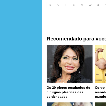
R
S
T
U
V
W
X
Recomendado para voc
Os 20 piores resultados de
Corpo 
cirurgias plásticas das
record
celebridades
mund