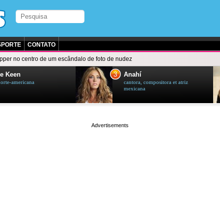
SPORTE
CONTATO
pper no centro de um escândalo de foto de nudez
3
e Keen
Anahí
norte-americana
cantora, compositora et atriz
mexicana
page served in 0.001s (0,4)