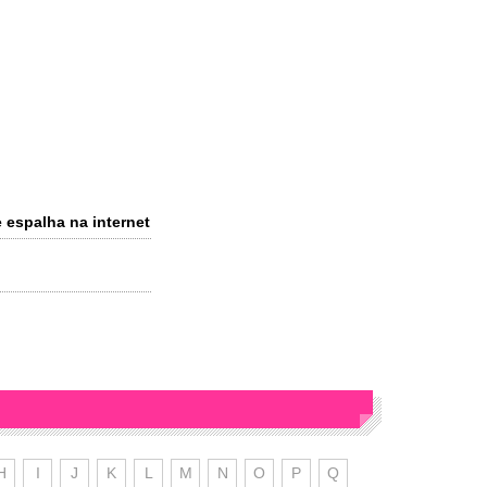
 espalha na internet
H
I
J
K
L
M
N
O
P
Q