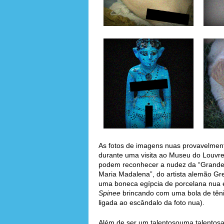
As fotos de imagens nuas provavelment
durante uma visita ao Museu do Louvre,
podem reconhecer a nudez da “Grande O
Maria Madalena”, do artista alemão G
uma boneca egípcia de porcelana nua 
Spinee
brincando com uma bola de têni
ligada ao escândalo da foto nua).
Além de ser um talentosouma talentosa