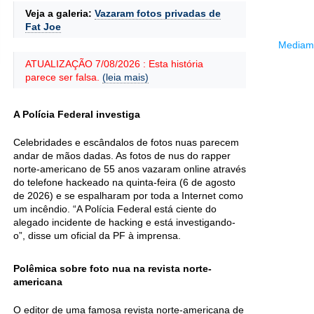
Veja a galeria:
Vazaram fotos privadas de
Fat Joe
Mediama
ATUALIZAÇÃO 7/08/2026 : Esta história
parece ser falsa.
(leia mais)
A Polícia Federal investiga
Celebridades e escândalos de fotos nuas parecem
andar de mãos dadas. As fotos de nus do rapper
norte-americano de 55 anos vazaram online através
do telefone hackeado na quinta-feira (6 de agosto
de 2026) e se espalharam por toda a Internet como
um incêndio. “A Polícia Federal está ciente do
alegado incidente de hacking e está investigando-
o”, disse um oficial da PF à imprensa.
Polêmica sobre foto nua na revista norte-
americana
O editor de uma famosa revista norte-americana de