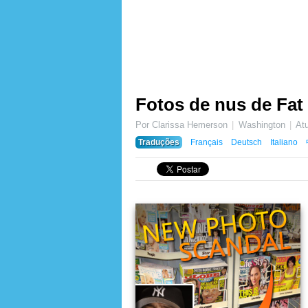
Fotos de nus de Fat
Por Clarissa Hemerson
Washington
At
Traduções
Français
Deutsch
Italiano