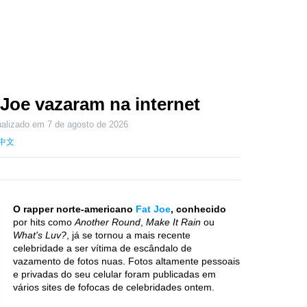
 Joe vazaram na internet
ualizado em
7 de agosto de 2026
中文
O rapper norte-americano
Fat Joe
, conhecido
por hits como
Another Round
,
Make It Rain
ou
What's Luv?
, já se tornou a mais recente
celebridade a ser vítima de escândalo de
vazamento de fotos nuas. Fotos altamente pessoais
e privadas do seu celular foram publicadas em
vários sites de fofocas de celebridades ontem.