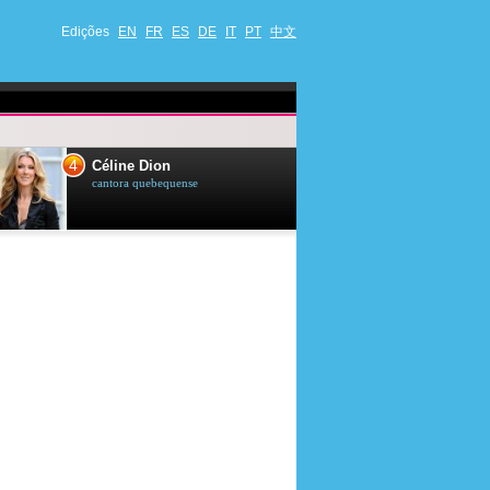
Edições
EN
FR
ES
DE
IT
PT
中文
4
5
Céline Dion
Ana Maria Br
cantora quebequense
apresentadora de t
jornalista brasileir