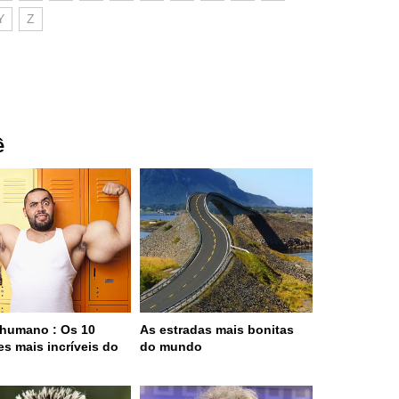
Y
Z
ê
humano : Os 10
As estradas mais bonitas
es mais incríveis do
do mundo
o