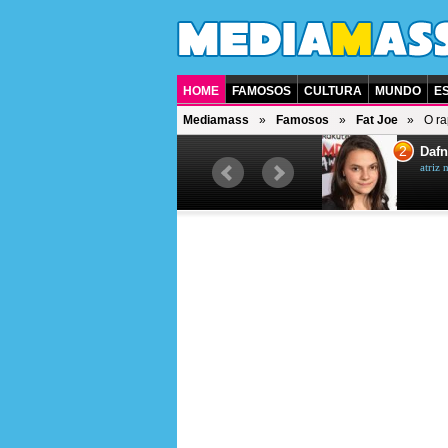
HOME
FAMOSOS
CULTURA
MUNDO
E
Mediamass
Famosos
Fat Joe
O ra
1
2
Jet Li
Dafn
ator chinês
atriz 