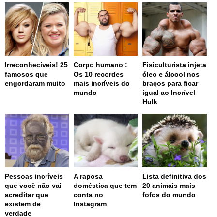
Irreconhecíveis! 25
Corpo humano :
Fisiculturista injeta
famosos que
Os 10 recordes
óleo e álcool nos
engordaram muito
mais incríveis do
braços para ficar
mundo
igual ao Incrível
Hulk
Pessoas incríveis
A raposa
Lista definitiva dos
que você não vai
doméstica que tem
20 animais mais
acreditar que
conta no
fofos do mundo
existem de
Instagram
verdade