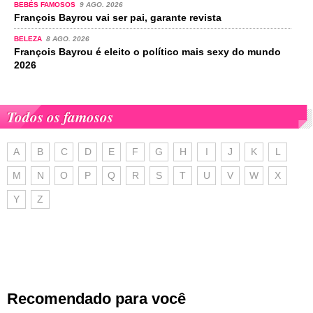
BEBÉS FAMOSOS
9 AGO. 2026
François Bayrou vai ser pai, garante revista
BELEZA
8 AGO. 2026
François Bayrou é eleito o político mais sexy do mundo
2026
Todos os famosos
A
B
C
D
E
F
G
H
I
J
K
L
M
N
O
P
Q
R
S
T
U
V
W
X
Y
Z
Recomendado para você