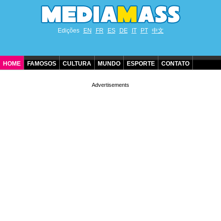
Edições
EN
FR
ES
DE
IT
PT
中文
HOME
FAMOSOS
CULTURA
MUNDO
ESPORTE
CONTATO