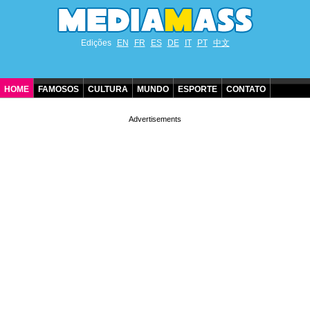
Edições
EN
FR
ES
DE
IT
PT
中文
HOME
FAMOSOS
CULTURA
MUNDO
ESPORTE
CONTATO