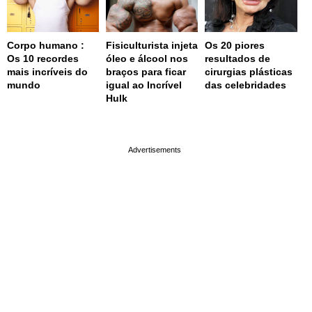
Corpo humano :
Fisiculturista injeta
Os 20 piores
Os 10 recordes
óleo e álcool nos
resultados de
mais incríveis do
braços para ficar
cirurgias plásticas
mundo
igual ao Incrível
das celebridades
Hulk
page served in 0.001s (0,4)