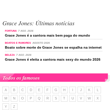
Grace Jones: Últimas notícias
FORTUNA
7 AGO. 2026
Grace Jones é a cantora mais bem paga do mundo
BOATOS E RUMORES
AGOSTO 2026
Boato sobre morte de Grace Jones se espalha na internet
BELEZA
7 AGO. 2026
Grace Jones é eleita a cantora mais sexy do mundo 2026
Todos os famosos
A
B
C
D
E
F
G
H
I
J
K
L
M
N
O
P
Q
R
S
T
U
V
W
X
Y
Z